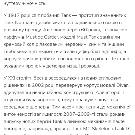
чуттєву жіночність.
У 1917 році світ побачив Tank — прототип знаменитих
Tank Normale, дизайн яких став радикальною віхою в
розвитку бренду. Але рівно через 60 років, із запуском
парфумів Must de Cartier, моделі Must Tank замінили
кремовий колір лакованим червоним, синім та іншими
глибокими відтінками, очистили циферблат від цифр, а
корпуси почали робити з позолоченого срібла. Це стало
зухвалим кроком у демократизації розкоші.
У XXI столітті бренд зосередився на нових стильових
рішеннях і в 2002 році перевернув корпус моделі Divan,
здивувавши незвичайною конструкцією. Але історія її
існування була короткою, тому вона дуже цінується
серед колекціонерів. Тим часом прагнення до механічної
витонченості залишилося: 2007–2009-ті стали роками
випуску нових версій Tank з лінійкою механізмів haute
horlogerie, наприклад, прозорі Tank MC Skeleton і Tank LC