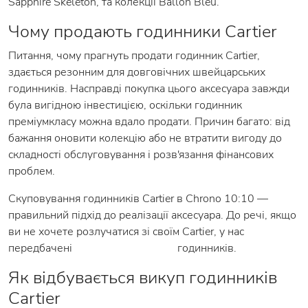
Sapphire Skeleton, та колекції Ballon Bleu.
Чому продають годинники Cartier
Питання, чому прагнуть продати годинник Cartier,
здається резонним для довговічних швейцарських
годинників. Насправді покупка цього аксесуара завжди
була вигідною інвестицією, оскільки годинник
преміумкласу можна вдало продати. Причин багато: від
бажання оновити колекцію або не втратити вигоду до
складності обслуговування і розв'язання фінансових
проблем.
Скуповування годинників Cartier в Chrono 10:10 —
правильний підхід до реалізації аксесуара. До речі, якщо
ви не хочете розлучатися зі своїм Cartier, у нас
передбачені
кредити під заставу
годинників.
Як відбувається викуп годинників
Cartier