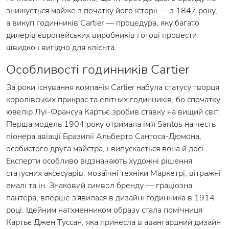
знижується майже з початку його історії — з 1847 року,
а викуп годинників Cartier — процедура, яку багато
дилерів європейських виробників готові провести
швидко і вигідно для клієнта.
Особливості годинників Cartier
За роки існування компанія Cartier набула статусу творця
королівських прикрас та елітних годинників, бо спочатку
ювелір Луї-Франсуа Картьє зробив ставку на вищий світ.
Перша модель 1904 року отримала ім'я Santos на честь
піонера авіації Бразилії Альберто Сантоса-Дюмона,
особистого друга майстра, і випускається вона й досі.
Експерти особливо відзначають художні рішення
статусних аксесуарів: мозаїчні техніки Маркетрі, вітражні
емалі та ін. Знаковий символ бренду — граціозна
пантера, вперше з'явилася в дизайні годинника в 1914
році. Ідейним натхненником образу стала помічниця
Картьє Джен Туссан, яка принесла в авангардний дизайн