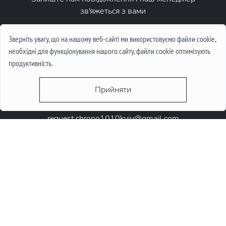
зв'яжеться з вами
Написати повідомлення
Зверніть увагу, що на нашому веб-сайті ми використовуємо файли cookie,
необхідні для функціонування нашого сайту, файли cookie оптимізують
продуктивність.
Прийняти
request.chrono1010kyiv@gmail.com
+38 (067) 646-10-10
+38 (050) 646-10-10
м. Київ, Круглоунiверсiтетська 6-а