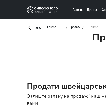
Головна
Про нас
Ка
Chrono 10:10
Продати
F.P.Journe
Назад
Пр
Продати швейцарськ
Залиште заявку на продаж і наш м
вами