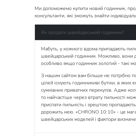
Ми допоможемо купити новий годинник, продат
консультанти, які зможуть знайти індивідуаль
Як продати швейцарський годинник?
Мабуть, у кожного вдома припадають пилом
швейцарський годинник. Можливо, вони діс
особливо якщо годинник золотий - такі м
З нашим сайтом вам більше не потрібно по
цілей існують годинникиві бутіки, в яких
сумнівних приватних перекупів. Адже коли
то найчастіше через втрату пильності мож
приспати пильність і зрештою пропадають р
дорожить нею. «CHRONO 10:10» - це магаз
швейцарських моделей і фактори визначенн