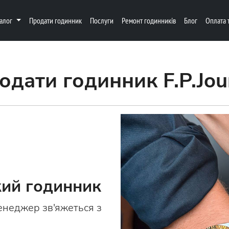
талог
Продати годинник
Послуги
Ремонт годинників
Блог
Оплата 
одати годинник F.P.Jou
ий годинник
енеджер зв'яжеться з