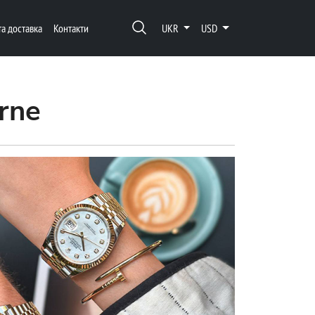
та доставка
Контакти
UKR
USD
rne