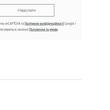
Надіслати
ено reCAPTCHA та
Політикою конфіденційності
Google і
тосовуються загальні
Положення та умови
.