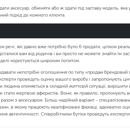
и аксесуар, обміняти або ж здати під заставу модель, яка у
ний підхід до кожного клієнта.
 речі, які давно вже потрібно було б продати, цілком реал
талися вам від родичів і ви просто не можете знайти їм заст
оделі користуються широким попитом.
давати непотрібні оголошення по типу «продам брендовий год
 експерти проведуть оцінку вашого виробу і запропонують цін
 людина опиняється в складній життєвій ситуації, вирішити
е стати жертвою аферистів. Вони, як правило, пропонують ве
азом з аксесуаром. Більш надійний варіант - спеціалізований
ин, в якому працюють кваліфіковані фахівці, адекватно оці
я автентичності. Співробітники бутіка проведуть експертиз