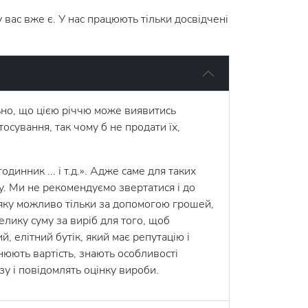
 вас вже є. У нас працюють тільки досвідчені
ьно, що цією річчю може виявитись
осування, так чому б не продати їх,
инник ... і т.д.». Адже саме для таких
у. Ми не рекомендуємо звертатися і до
 яку можливо тільки за допомогою грошей,
лику суму за виріб для того, щоб
, елітний бутік, який має репутацію і
нюють вартість, знають особливості
у і повідомлять оцінку вироби.