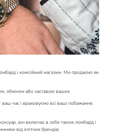
ломбард і комісійний магазин. Ми продаємо як
ем, обміном або заставою ваших.
 ваш час і враховуємо всі ваші побажання.
сесуар, він включає в себе також ломбард і
инники від елітних брендів.