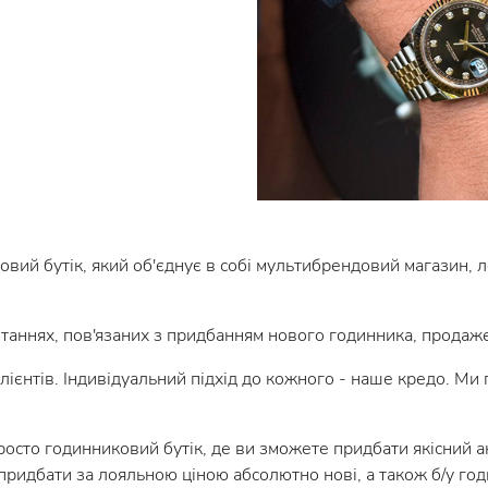
овий бутік, який об'єднує в собі мультибрендовий магазин, 
таннях, пов'язаних з придбанням нового годинника, продаж
єнтів. Індивідуальний підхід до кожного - наше кредо. Ми г
то годинниковий бутік, де ви зможете придбати якісний ак
 придбати за лояльною ціною абсолютно нові, а також б/у год