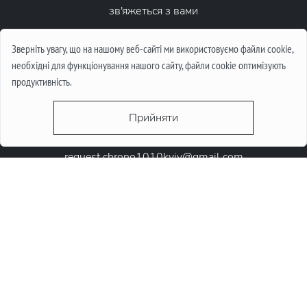
зв'яжеться з вами
Написати повідомлення
Зверніть увагу, що на нашому веб-сайті ми використовуємо файли cookie,
необхідні для функціонування нашого сайту, файли cookie оптимізують
продуктивність.
Прийняти
request.chrono1010kyiv@gmail.com
+38 (067) 646-10-10
+38 (050) 646-10-10
м. Київ, Круглоунiверсiтетська 6-а
© 2026 Chrono1010. Всі права захищені