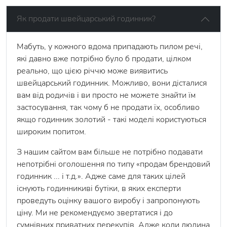
Як продати швейцарський годинник?
Мабуть, у кожного вдома припадають пилом речі,
які давно вже потрібно було б продати, цілком
реально, що цією річчю може виявитись
швейцарський годинник. Можливо, вони дісталися
вам від родичів і ви просто не можете знайти їм
застосування, так чому б не продати їх, особливо
якщо годинник золотий - такі моделі користуються
широким попитом.
З нашим сайтом вам більше не потрібно подавати
непотрібні оголошення по типу «продам брендовий
годинник ... і т.д.». Адже саме для таких цілей
існують годинникиві бутіки, в яких експерти
проведуть оцінку вашого виробу і запропонують
ціну. Ми не рекомендуємо звертатися і до
сумнівних приватних перекупів. Адже коли людина