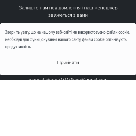
Залиште нам повідомлення і наш менеджер
зв'яжеться з вами
Написати повідомлення
Зверніть увагу, що на нашому веб-сайті ми використовуємо файли cookie,
необхідні для функціонування нашого сайту, файли cookie оптимізують
продуктивність.
Прийняти
request.chrono1010kyiv@gmail.com
+38 (067) 646-10-10
+38 (050) 646-10-10
м. Київ, Круглоунiверсiтетська 6-а