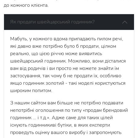
до кожного клієнта.
Як продати швейцарський годинник?
Мабуть, у кожного вдома припадають пилом речі,
які давно вже потрібно було б продати, цілком
реально, що цією річчю може виявитись
швейцарський годинник. Можливо, вони дісталися
вам від родичів і ви просто не можете знайти їм
застосування, так чому б не продати їх, особливо
якщо годинник золотий - такі моделі користуються
широким попитом.
З нашим сайтом вам більше не потрібно подавати
непотрібні оголошення по типу «продам брендовий
годинник ... і т.д.». Адже саме для таких цілей
існують годинникиві бутіки, в яких експерти
проведуть оцінку вашого виробу і запропонують