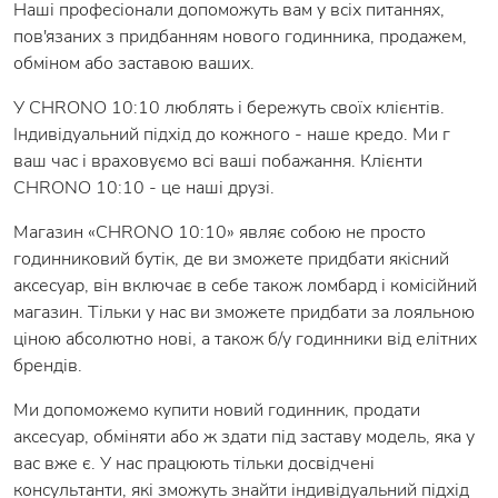
Наші професіонали допоможуть вам у всіх питаннях,
пов'язаних з придбанням нового годинника, продажем,
обміном або заставою ваших.
У CHRONO 10:10 люблять і бережуть своїх клієнтів.
Індивідуальний підхід до кожного - наше кредо. Ми г
ваш час і враховуємо всі ваші побажання. Клієнти
CHRONO 10:10 - це наші друзі.
Магазин «CHRONO 10:10» являє собою не просто
годинниковий бутік, де ви зможете придбати якісний
аксесуар, він включає в себе також ломбард і комісійний
магазин. Тільки у нас ви зможете придбати за лояльною
ціною абсолютно нові, а також б/у годинники від елітних
брендів.
Ми допоможемо купити новий годинник, продати
аксесуар, обміняти або ж здати під заставу модель, яка у
вас вже є. У нас працюють тільки досвідчені
консультанти, які зможуть знайти індивідуальний підхід