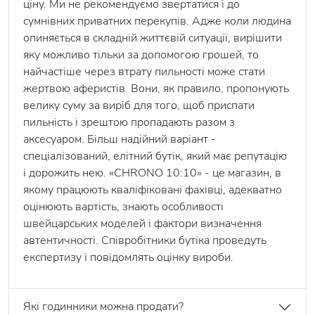
ціну. Ми не рекомендуємо звертатися і до
сумнівних приватних перекупів. Адже коли людина
опиняється в складній життєвій ситуації, вирішити
яку можливо тільки за допомогою грошей, то
найчастіше через втрату пильності може стати
жертвою аферистів. Вони, як правило, пропонують
велику суму за виріб для того, щоб приспати
пильність і зрештою пропадають разом з
аксесуаром. Більш надійний варіант -
спеціалізований, елітний бутік, який має репутацію
і дорожить нею. «CHRONO 10:10» - це магазин, в
якому працюють кваліфіковані фахівці, адекватно
оцінюють вартість, знають особливості
швейцарських моделей і фактори визначення
автентичності. Співробітники бутіка проведуть
експертизу і повідомлять оцінку вироби.
Які годинники можна продати?