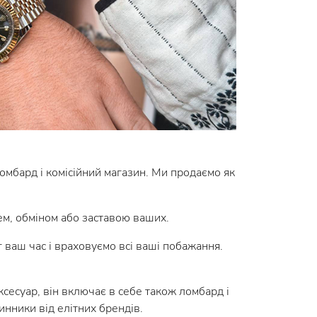
ломбард і комісійний магазин. Ми продаємо як
ем, обміном або заставою ваших.
 ваш час і враховуємо всі ваші побажання.
сесуар, він включає в себе також ломбард і
инники від елітних брендів.