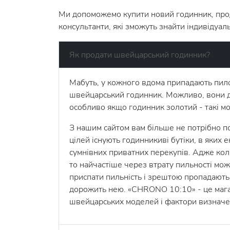
Ми допоможемо купити новий годинник, продат
консультанти, які зможуть знайти індивідуаль
Як продати швейцарський годинник?
Мабуть, у кожного вдома припадають пилом
швейцарський годинник. Можливо, вони діс
особливо якщо годинник золотий - такі м
З нашим сайтом вам більше не потрібно по
цілей існують годинникиві бутіки, в яких
сумнівних приватних перекупів. Адже коли
то найчастіше через втрату пильності мож
приспати пильність і зрештою пропадають р
дорожить нею. «CHRONO 10:10» - це магаз
швейцарських моделей і фактори визначенн