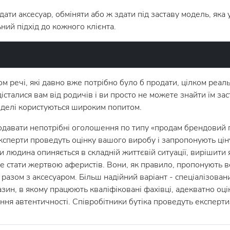
и аксесуар, обміняти або ж здати під заставу модель, яка у
ний підхід до кожного клієнта.
 речі, які давно вже потрібно було б продати, цілком реал
талися вам від родичів і ви просто не можете знайти їм заст
оделі користуються широким попитом.
давати непотрібні оголошення по типу «продам брендовий год
 експерти проведуть оцінку вашого виробу і запропонують цін
 людина опиняється в складній життєвій ситуації, вирішити
е стати жертвою аферистів. Вони, як правило, пропонують ве
азом з аксесуаром. Більш надійний варіант - спеціалізований
ин, в якому працюють кваліфіковані фахівці, адекватно оці
я автентичності. Співробітники бутіка проведуть експертиз