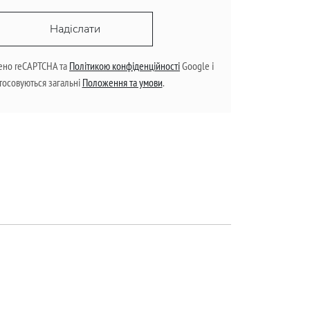
Надіслати
ено reCAPTCHA та
Політикою конфіденційності
Google і
тосовуються загальні
Положення та умови
.