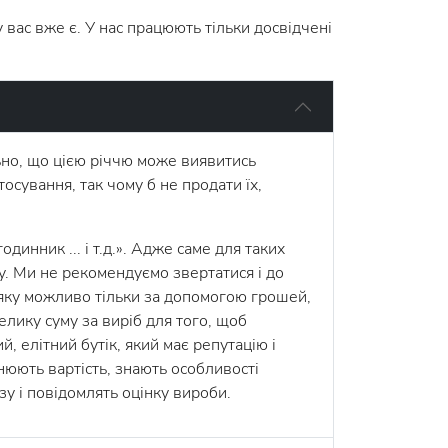
 вас вже є. У нас працюють тільки досвідчені
ьно, що цією річчю може виявитись
осування, так чому б не продати їх,
инник ... і т.д.». Адже саме для таких
у. Ми не рекомендуємо звертатися і до
 яку можливо тільки за допомогою грошей,
лику суму за виріб для того, щоб
, елітний бутік, який має репутацію і
нюють вартість, знають особливості
у і повідомлять оцінку вироби.