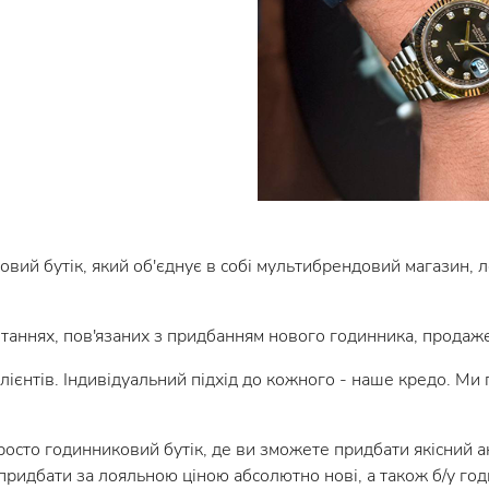
овий бутік, який об'єднує в собі мультибрендовий магазин, 
таннях, пов'язаних з придбанням нового годинника, продаж
єнтів. Індивідуальний підхід до кожного - наше кредо. Ми г
то годинниковий бутік, де ви зможете придбати якісний ак
 придбати за лояльною ціною абсолютно нові, а також б/у год