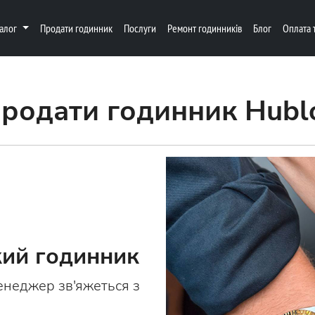
талог
Продати годинник
Послуги
Ремонт годинників
Блог
Оплата 
родати годинник Hubl
ий годинник
енеджер зв'яжеться з