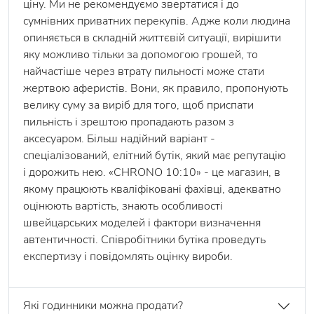
ціну. Ми не рекомендуємо звертатися і до
сумнівних приватних перекупів. Адже коли людина
опиняється в складній життєвій ситуації, вирішити
яку можливо тільки за допомогою грошей, то
найчастіше через втрату пильності може стати
жертвою аферистів. Вони, як правило, пропонують
велику суму за виріб для того, щоб приспати
пильність і зрештою пропадають разом з
аксесуаром. Більш надійний варіант -
спеціалізований, елітний бутік, який має репутацію
і дорожить нею. «CHRONO 10:10» - це магазин, в
якому працюють кваліфіковані фахівці, адекватно
оцінюють вартість, знають особливості
швейцарських моделей і фактори визначення
автентичності. Співробітники бутіка проведуть
експертизу і повідомлять оцінку вироби.
Які годинники можна продати?