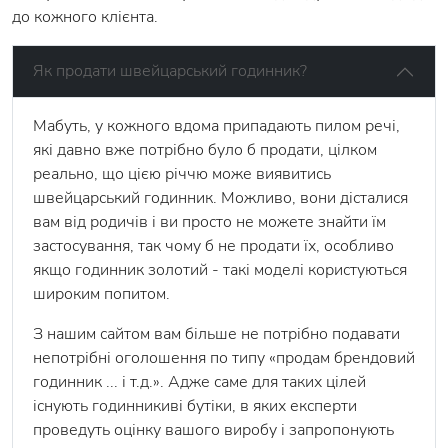
до кожного клієнта.
Як продати швейцарський годинник?
Мабуть, у кожного вдома припадають пилом речі,
які давно вже потрібно було б продати, цілком
реально, що цією річчю може виявитись
швейцарський годинник. Можливо, вони дісталися
вам від родичів і ви просто не можете знайти їм
застосування, так чому б не продати їх, особливо
якщо годинник золотий - такі моделі користуються
широким попитом.
З нашим сайтом вам більше не потрібно подавати
непотрібні оголошення по типу «продам брендовий
годинник ... і т.д.». Адже саме для таких цілей
існують годинникиві бутіки, в яких експерти
проведуть оцінку вашого виробу і запропонують