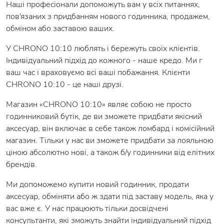
Наші професіонали допоможуть вам у всіх питаннях,
пов'язаних з придбанням нового годинника, продажем,
обміном або заставою ваших.
У CHRONO 10:10 люблять і бережуть своїх клієнтів.
Індивідуальний підхід до кожного - наше кредо. Ми г
ваш час і враховуємо всі ваші побажання. Клієнти
CHRONO 10:10 - це наші друзі.
Магазин «CHRONO 10:10» являє собою не просто
годинниковий бутік, де ви зможете придбати якісний
аксесуар, він включає в себе також ломбард і комісійний
магазин. Тільки у нас ви зможете придбати за лояльною
ціною абсолютно нові, а також б/у годинники від елітних
брендів.
Ми допоможемо купити новий годинник, продати
аксесуар, обміняти або ж здати під заставу модель, яка у
вас вже є. У нас працюють тільки досвідчені
консультанти, які зможуть знайти індивідуальний підхід