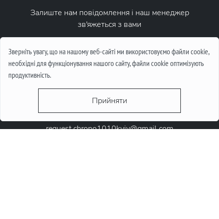
Залиште нам повідомлення і наш менеджер
зв'яжеться з вами
Написати повідомлення
Зверніть увагу, що на нашому веб-сайті ми використовуємо файли cookie,
необхідні для функціонування нашого сайту, файли cookie оптимізують
продуктивність.
Прийняти
request.chrono1010kyiv@gmail.com
+38 (067) 646-10-10
+38 (050) 646-10-10
м. Київ, Круглоунiверсiтетська 6-а