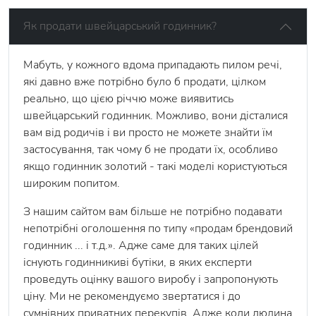
Як продати швейцарський годинник?
Мабуть, у кожного вдома припадають пилом речі,
які давно вже потрібно було б продати, цілком
реально, що цією річчю може виявитись
швейцарський годинник. Можливо, вони дісталися
вам від родичів і ви просто не можете знайти їм
застосування, так чому б не продати їх, особливо
якщо годинник золотий - такі моделі користуються
широким попитом.
З нашим сайтом вам більше не потрібно подавати
непотрібні оголошення по типу «продам брендовий
годинник ... і т.д.». Адже саме для таких цілей
існують годинникиві бутіки, в яких експерти
проведуть оцінку вашого виробу і запропонують
ціну. Ми не рекомендуємо звертатися і до
сумнівних приватних перекупів. Адже коли людина