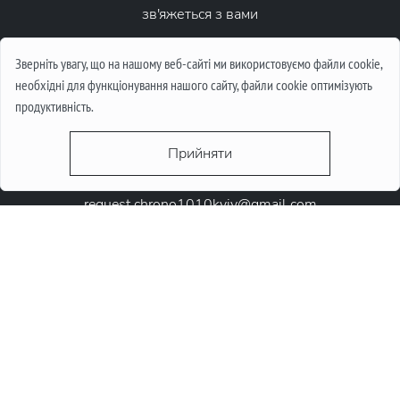
зв'яжеться з вами
Написати повідомлення
Зверніть увагу, що на нашому веб-сайті ми використовуємо файли cookie,
необхідні для функціонування нашого сайту, файли cookie оптимізують
продуктивність.
Прийняти
request.chrono1010kyiv@gmail.com
+38 (067) 646-10-10
+38 (050) 646-10-10
м. Київ, Круглоунiверсiтетська 6-а
© 2026 Chrono1010. Всі права захищені