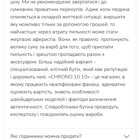
ціну. Ми не рекомендуємо звертатися і до
сумнівних приватних перекупів. Адже коли людина
опиняється в складній життєвій ситуації, вирішити
яку можливо тільки за допомогою грошей, то
найчастіше через втрату пильності може стати
жертвою аферистів. Вони, як правило, пропонують
велику суму за виріб для того, щоб приспати
пильність і зрештою пропадають разом з
аксесуаром. Більш надійний варіант -
спеціалізований, елітний бутік, який має репутацію
і дорожить нею. «CHRONO 10:10» - це магазин, в
якому працюють кваліфіковані фахівці, адекватно
оцінюють вартість, знають особливості
швейцарських моделей і фактори визначення
автентичності. Співробітники бутіка проведуть
експертизу і повідомлять оцінку вироби.
Які годинники можна продати?