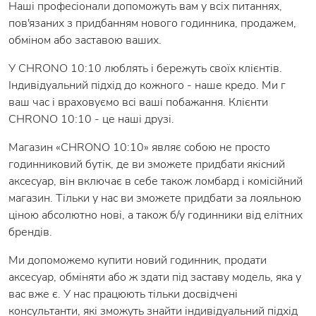
Наші професіонали допоможуть вам у всіх питаннях,
пов'язаних з придбанням нового годинника, продажем,
обміном або заставою ваших.
У CHRONO 10:10 люблять і бережуть своїх клієнтів.
Індивідуальний підхід до кожного - наше кредо. Ми г
ваш час і враховуємо всі ваші побажання. Клієнти
CHRONO 10:10 - це наші друзі.
Магазин «CHRONO 10:10» являє собою не просто
годинниковий бутік, де ви зможете придбати якісний
аксесуар, він включає в себе також ломбард і комісійний
магазин. Тільки у нас ви зможете придбати за лояльною
ціною абсолютно нові, а також б/у годинники від елітних
брендів.
Ми допоможемо купити новий годинник, продати
аксесуар, обміняти або ж здати під заставу модель, яка у
вас вже є. У нас працюють тільки досвідчені
консультанти, які зможуть знайти індивідуальний підхід