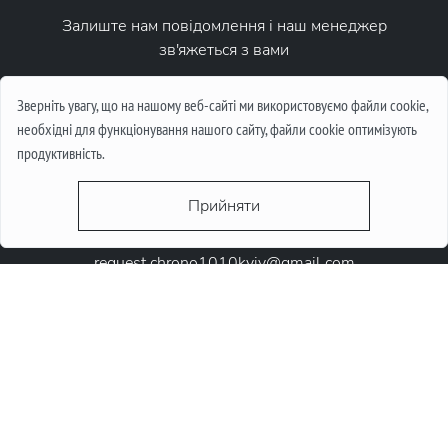
Залиште нам повідомлення і наш менеджер
зв'яжеться з вами
Написати повідомлення
Зверніть увагу, що на нашому веб-сайті ми використовуємо файли cookie,
необхідні для функціонування нашого сайту, файли cookie оптимізують
продуктивність.
Прийняти
request.chrono1010kyiv@gmail.com
+38 (067) 646-10-10
+38 (050) 646-10-10
м. Київ, Круглоунiверсiтетська 6-а