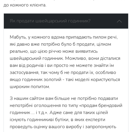
до кожного клієнта.
Як продати швейцарський годинник?
Мабуть, у кожного вдома припадають пилом речі,
які давно вже потрібно було б продати, цілком
реально, що цією річчю може виявитись
швейцарський годинник. Можливо, вони дісталися
вам від родичів і ви просто не можете знайти їм
застосування, так чому б не продати їх, особливо
якщо годинник золотий - такі моделі користуються
широким попитом.
З нашим сайтом вам більше не потрібно подавати
непотрібні оголошення по типу «продам брендовий
годинник ... і т.д.». Адже саме для таких цілей
існують годинникиві бутіки, в яких експерти
проведуть оцінку вашого виробу і запропонують