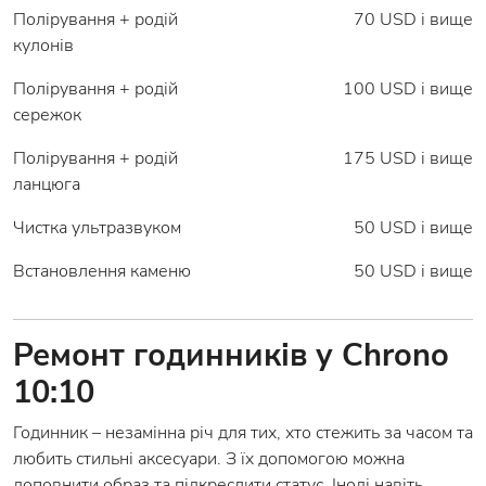
Полірування + родій
70 USD і вище
кулонів
Полірування + родій
100 USD і вище
сережок
Полірування + родій
175 USD і вище
ланцюга
Чистка ультразвуком
50 USD і вище
Встановлення каменю
50 USD і вище
Ремонт годинників у Chrono
10:10
Годинник – незамінна річ для тих, хто стежить за часом та
любить стильні аксесуари. З їх допомогою можна
доповнити образ та підкреслити статус. Іноді навіть