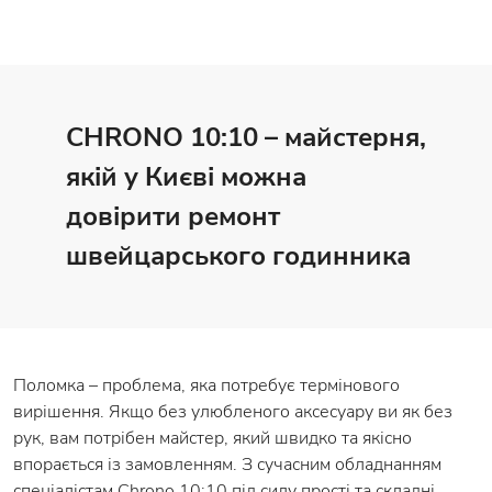
CHRONO 10:10 – майстерня,
якій у Києві можна
довірити ремонт
швейцарського годинника
Поломка – проблема, яка потребує термінового
вирішення. Якщо без улюбленого аксесуару ви як без
рук, вам потрібен майстер, який швидко та якісно
впорається із замовленням. З сучасним обладнанням
спеціалістам Chrono 10:10 під силу прості та складні