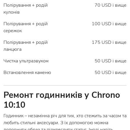
Полірування + родій
70 USD і вище
кулонів
Полірування + родій
100 USD і вище
сережок
Полірування + родій
175 USD і вище
ланцюга
Чистка ультразвуком
50 USD і вище
Встановлення каменю
50 USD і вище
Ремонт годинників у Chrono
10:10
Годинник – незамінна річ для тих, хто стежить за часом та
любить стильні аксесуари. З їх допомогою можна
доповнити образ та підкреслити статус. Іноді навіть