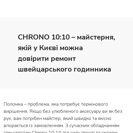
CHRONO 10:10 – майстерня,
якій у Києві можна
довірити ремонт
швейцарського годинника
Поломка – проблема, яка потребує термінового
вирішення. Якщо без улюбленого аксесуару ви як без
рук, вам потрібен майстер, який швидко та якісно
впорається із замовленням. З сучасним обладнанням
спеціалістам Chrono 10:10 під силу прості та складні