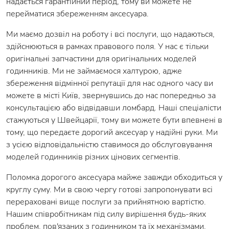
надається гарантійний період, тому ви можете не
перейматися збереженням аксесуара.
Ми маємо дозвіл на роботу і всі послуги, що надаються,
здійснюються в рамках правового поля. У нас є тільки
оригінальні запчастини для оригінальних моделей
годинників. Ми не займаємося халтурою, адже
збереження відмінної репутації для нас одного часу ви
можете в місті Київ, звернувшись до нас попередньо за
консультацією або відвідавши ломбард. Наші спеціалісти
стажуються у Швейцарії, тому ви можете бути впевнені в
тому, що передаєте дорогий аксесуар у надійні руки. Ми
з усією відповідальністю ставимося до обслуговування
моделей годинників різних цінових сегментів.
Поломка дорогого аксесуара майже завжди обходиться у
круглу суму. Ми в свою чергу готові запропонувати всі
перераховані вище послуги за прийнятною вартістю.
Нашим співробітникам під силу вирішення будь-яких
проблем, пов'язаних з годинником та їх механізмами.