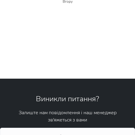
Вгору
Виникли питання?
Залиште нам повідомлення і наш менеджер
зв'яжеться з вами