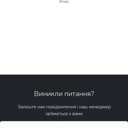
Вгору
Виникли питання?
Залиште нам повідомлення і наш менеджер
зв'яжеться з вами