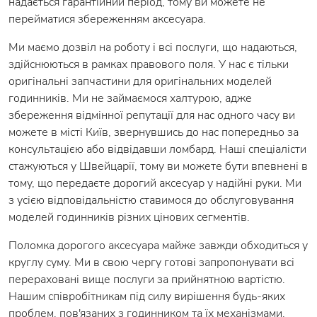
надається гарантійний період, тому ви можете не
перейматися збереженням аксесуара.
Ми маємо дозвіл на роботу і всі послуги, що надаються,
здійснюються в рамках правового поля. У нас є тільки
оригінальні запчастини для оригінальних моделей
годинників. Ми не займаємося халтурою, адже
збереження відмінної репутації для нас одного часу ви
можете в місті Київ, звернувшись до нас попередньо за
консультацією або відвідавши ломбард. Наші спеціалісти
стажуються у Швейцарії, тому ви можете бути впевнені в
тому, що передаєте дорогий аксесуар у надійні руки. Ми
з усією відповідальністю ставимося до обслуговування
моделей годинників різних цінових сегментів.
Поломка дорогого аксесуара майже завжди обходиться у
круглу суму. Ми в свою чергу готові запропонувати всі
перераховані вище послуги за прийнятною вартістю.
Нашим співробітникам під силу вирішення будь-яких
проблем, пов'язаних з годинником та їх механізмами.