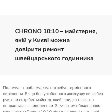
CHRONO 10:10 – майстерня,
якій у Києві можна
довірити ремонт
швейцарського годинника
Поломка – проблема, яка потребує термінового
вирішення. Якщо без улюбленого аксесуару ви як без
рук, вам потрібен майстер, який швидко та якісно
впорається із замовленням. З сучасним обладнанням
спеціалістам Chrono 10:10 під силу прості та складні