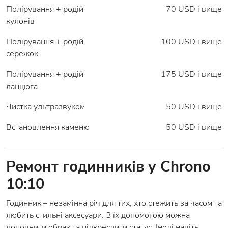
Полірування + родій
70 USD і вище
кулонів
Полірування + родій
100 USD і вище
сережок
Полірування + родій
175 USD і вище
ланцюга
Чистка ультразвуком
50 USD і вище
Встановлення каменю
50 USD і вище
Ремонт годинників у Chrono
10:10
Годинник – незамінна річ для тих, хто стежить за часом та
любить стильні аксесуари. З їх допомогою можна
доповнити образ та підкреслити статус. Іноді навіть