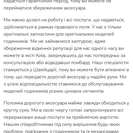
надається гарантійний період, тому ви можете не
перейматися збереженням аксесуара.
Ми маємо дозвіл на роботу і всі послуги, що надаються,
здійснюються в рамках правового поля. У нас є тільки
оригінальні запчастини для оригінальних моделей
годинників. Ми не займаємося халтурою, адже
збереження відмінної репутації для нас одного часу ви
можете в місті Київ, звернувшись до нас попередньо за
консультацією або відвідавши ломбард. Наші спеціалісти
стажуються у Швейцарії, тому ви можете бути впевнені в
тому, що передаєте дорогий аксесуар у надійні руки. Ми
з усією відповідальністю ставимося до обслуговування
моделей годинників різних цінових сегментів.
Поломка дорогого аксесуара майже завжди обходиться у
круглу суму. Ми в свою чергу готові запропонувати всі
перераховані вище послуги за прийнятною вартістю.
Нашим співробітникам під силу вирішення будь-яких
проблем, пов'язаних з годинником та їх механізмами.