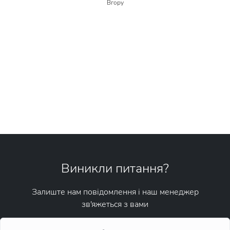
Вгору
Виникли питання?
Залиште нам повідомлення і наш менеджер
зв'яжеться з вами