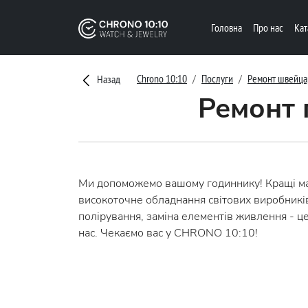
Головна
Про нас
Ка
Chrono 10:10
Послуги
Ремонт швейца
Назад
Ремонт 
Ми допоможемо вашому годиннику! Кращі майс
високоточне обладнання світових виробників.
полірування, заміна елементів живлення - це 
нас. Чекаємо вас у CHRONO 10:10!