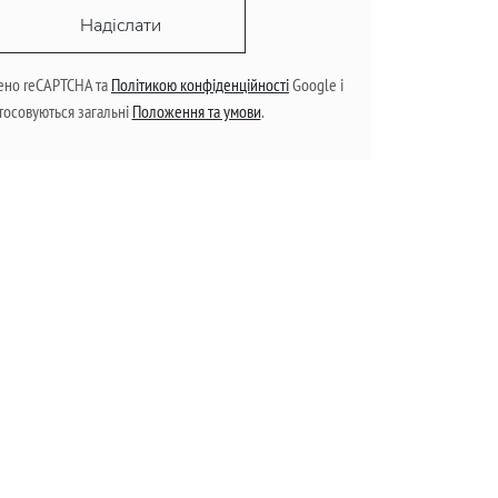
Надіслати
ено reCAPTCHA та
Політикою конфіденційності
Google і
тосовуються загальні
Положення та умови
.