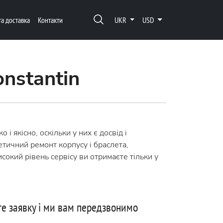
та доставка
Контакти
UKR
USD
nstantin
якісно, оскільки у них є досвід і
етичний ремонт корпусу і браслета,
сокий рівень сервісу ви отримаєте тільки у
е заявку і ми вам передзвонимо