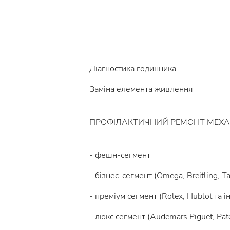
Діагностика годинника
Заміна елемента живлення
ПРОФІЛАКТИЧНИЙ РЕМОНТ МЕХА
- фешн-сегмент
- бізнес-сегмент (Omega, Breitling, Ta
- преміум сегмент (Rolex, Hublot та і
- люкс сегмент (Audemars Piguet, Pate