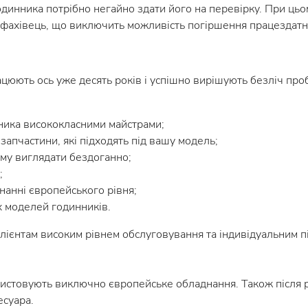
годинника потрібно негайно здати його на перевірку. При ць
фахівець, що виключить можливість погіршення працездатно
рацюють ось уже десять років і успішно вирішують безліч про
ника висококласними майстрами;
запчастини, які підходять під вашу модель;
ому виглядати бездоганно;
;
нанні європейського рівня;
 моделей годинників.
клієнтам високим рівнем обслуговування та індивідуальним 
ристовують виключно європейське обладнання. Також після р
есуара.