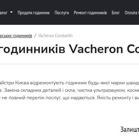
талог
Продати годинник
Послуги
Ремонт годинників
Блог
Оплата 
рських годинників
Vacheron Constantin
годинників Vacheron Co
три Києва відремонтують годинник будь-якої марки швидко і 
 Заміна складних деталей і скла, чистка ультразвуком, косм
не повний перелік послуг, що надаються. Якість ремонту і ви
Залишт