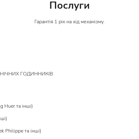
Послуги
Гарантія 1 рік на хід механізму.
НІЧНИХ ГОДИННИКІВ
g Huer та інші)
нші)
k Philippe та інші)