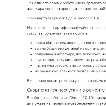
За наявності збоїв у роботі швейцарського 
аксесуара повинен проводити компетентний 
Чому варто звернутися до «Chrono10:10»
Наші фахівці – сертифіковані майстри, які п
готові запропонувати такі послуги:
повна діагностика швейцарського годин
заміна будь-яких деталей на оригінальні 
полірування аксесуара, яке допоможе й
заміна оригінальних корпусів та ремінців
чистка ультразвуком на сучасному облад
ми замінюємо елементи живлення різних
Вже понад десять років ми успішно радіємо 
Скористатися послугами з ремонту
В роботі співробітники «Chrono 10:10» вико
ви можете не перейматися збереженням акс