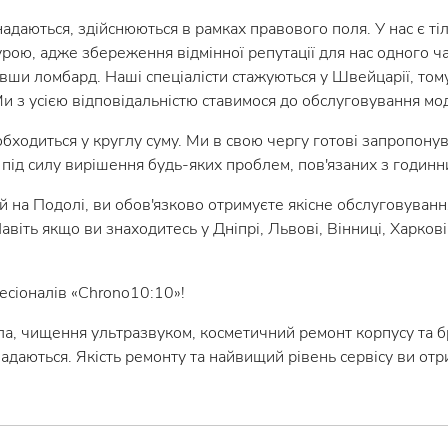
 надаються, здійснюються в рамках правового поля. У нас є ті
ою, адже збереження відмінної репутації для нас одного ча
вши ломбард. Наші спеціалісти стажуються у Швейцарії, том
Ми з усією відповідальністю ставимося до обслуговування мо
ходиться у круглу суму. Ми в свою чергу готові запропонув
під силу вирішення будь-яких проблем, пов'язаних з годинни
 на Подолі, ви обов'язково отримуєте якісне обслуговування
віть якщо ви знаходитесь у Дніпрі, Львові, Вінниці, Харкові
есіоналів «Chrono10:10»!
ла, чищення ультразвуком, косметичний ремонт корпусу та бр
адаються. Якість ремонту та найвищий рівень сервісу ви отри