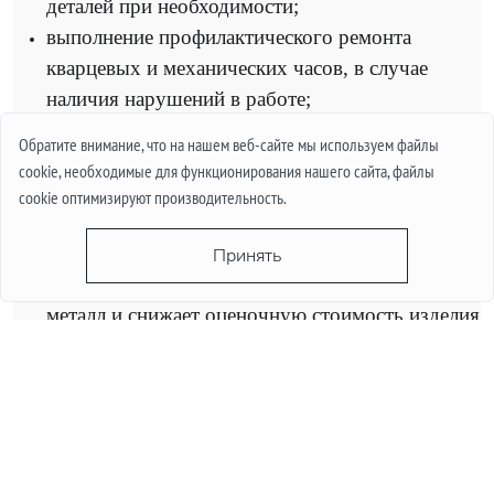
деталей при необходимости;
выполнение профилактического ремонта
кварцевых и механических часов, в случае
наличия нарушений в работе;
проведение разборки и чистки от пыли;
Обратите внимание, что на нашем веб-сайте мы используем файлы
квалифицированный мастер также может
cookie, необходимые для функционирования нашего сайта, файлы
помочь преобразить ваш аксессуар благодаря
cookie оптимизируют производительность.
полировке. Любые поддержанные часы будут
выглядеть, как новые. Однако, советуем Вам не
Принять
увлекаться полировкой, так как она истончает
металл и снижает оценочную стоимость изделия
при продаже.
замена ремешка часов.
Ремонт дорогого изделия почти всегда обходится в
круглую сумму. Но в нашей
мастерской
Chrono
1010 мы установили довольно