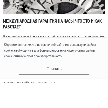
МЕЖДУНАРОДНАЯ ГАРАНТИЯ НА ЧАСЫ. ЧТО ЭТО И КАК
РАБОТАЕТ
Каждый в своей жизни хотя-бы раз покупал часы или же
задумывался о их покупке. Конечно покупая недорогие
Обратите внимание, что на нашем веб-сайте мы используем файлы
аксессуары, мы редко переживаем по поводу того,
cookie, необходимые для функционирования нашего сайта, файлы
сколько они проработают и совсем другое дело, когда
cookie оптимизируют производительность.
это дорогое изделие, стоимостью в несколько тысяч, а
иногда и несколько десятков тысяч. В таком случае
Принять
важным вопросом является гарантия. В этой статье мы
поговорим о том, что такое международная гарантия и
что она из себя представляет.
Подробнее