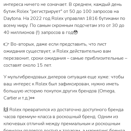
интереса ничего не означает. В среднем, каждый день
бутик Rolex "регистрирует" от 50 до 100 запросов на
Daytona. На 2022 год Rolex управлял 1816 бутиками по
всему миру. По самым скромным подсчетам это от 30 до
40 миллионов (!) запросов в год😳
👉 Во-вторых, даже если представить, что лист
ожидания существует, и Rolex действительно вам
перезвонит, сроки ожидания – самые приблизительные –
составят около 15 лет.
У мультибрендовых дилеров ситуация еще хуже: чтобы
ваш интерес к Rolex был зафиксирован, нужно иметь
большую историю покупок других брендов (Omega,
Cartier и т.д.)👀
🙌 Rolex превратился из достаточно доступного бренда
часов премиум-класса в роскошный бренд. Одним из
ключевых отличий между премиальным и роскошным
брендом является доступ к товарам, а маркетинг бренда