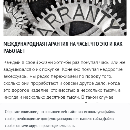
МЕЖДУНАРОДНАЯ ГАРАНТИЯ НА ЧАСЫ. ЧТО ЭТО И КАК
РАБОТАЕТ
Каждый в своей жизни хотя-бы раз покупал часы или же
задумывался о их покупке. Конечно покупая недорогие
аксессуары, мы редко переживаем по поводу того,
сколько они проработают и совсем другое дело, когда
это дорогое изделие, стоимостью в несколько тысяч, а
иногда и несколько десятков тысяч. В таком случае
важным вопросом является гарантия. В этой статье мы
поговорим о том, что такое международная гарантия и
Обратите внимание, что на нашем веб-сайте мы используем файлы
что она из себя представляет.
cookie, необходимые для функционирования нашего сайта, файлы
cookie оптимизируют производительность.
Подробнее