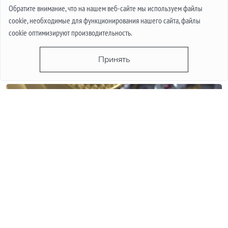
иногда и несколько десятков тысяч. В таком случае
Обратите внимание, что на нашем веб-сайте мы используем файлы
важным вопросом является гарантия. В этой статье мы
cookie, необходимые для функционирования нашего сайта, файлы
поговорим о том, что такое международная гарантия и
cookie оптимизируют производительность.
что она из себя представляет.
Принять
Подробнее
КВАРЦЕВЫЕ ИЛИ МЕХАНИЧЕСКИЕ ЧАСЫ. ПЛЮСЫ И
МИНУСЫ МЕХАНИЗМОВ.