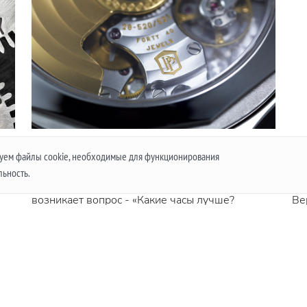
КВАРЦЕВЫЕ ИЛИ МЕХАНИЧЕСКИЕ ЧАСЫ.
ПО
ьзуем файлы cookie, необходимые для функционирования
ПЛЮСЫ И МИНУСЫ МЕХАНИЗМОВ.
В 
льность.
Зачастую при выборе часов у покупателя
по
возникает вопрос - «Какие часы лучше?
Ве
Кварцевые или механические?» Чтобы дать
ст
они
обоснованный ответ стоит сначала разобраться
По
о
что из себя представляют данные механизмы, и
в чем заключаются плюсы и минусы их работы.
В
Подробнее