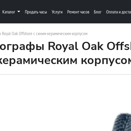
Каталог
Продать часы
Услуги
Ремонт часов
Блог
Оплата и доста
Royal Oak Offshore с синим керамическим корпусом
графы Royal Oak Offs
керамическим корпусо