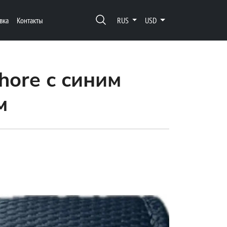
вка
Контакты
RUS
USD
hore с синим
м