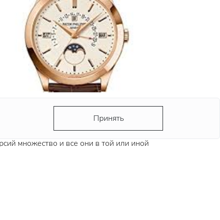
ЧЕМУ 10:10?
Принять
рекламе всех часовых брендов стрелки
казывают одно время – 10 часов 10 минут.
рсий множество и все они в той или иной
епени обоснованы и логичны.
дробнее