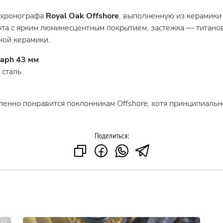
ю хронографа
Royal Oak Offshore
, выполненную из керамики 
лота с ярким люминесцентным покрытием, застежка — титано
ной керамики.
raph 43 мм
 сталь
енно понравится поклонникам Offshore, хотя принципиальн
Поделиться: