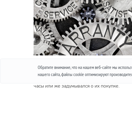
МЕЖДУНАРОДНАЯ ГАРАНТИЯ НА ЧАСЫ. ЧТО
Обратите внимание, что на нашем веб-сайте мы испол
ЭТО И КАК РАБОТАЕТ
нашего сайта, файлы cookie оптимизируют производите
Каждый в своей жизни хотя-бы раз покупал
часы или же задумывался о их покупке.
Конечно покупая недорогие аксессуары, мы
редко переживаем по поводу того, сколько 
проработают и совсем другое дело, когда эт
дорогое изделие, стоимостью в несколько
тысяч, а иногда и несколько десятков тысяч. 
таком случае важным вопросом является