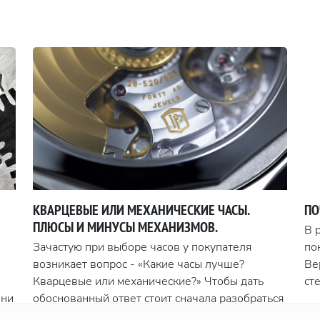
КВАРЦЕВЫЕ ИЛИ МЕХАНИЧЕСКИЕ ЧАСЫ.
ПО
ПЛЮСЫ И МИНУСЫ МЕХАНИЗМОВ.
В 
Зачастую при выборе часов у покупателя
по
возникает вопрос - «Какие часы лучше?
Ве
Кварцевые или механические?» Чтобы дать
ст
они
обоснованный ответ стоит сначала разобраться
По
о
что из себя представляют данные механизмы, и