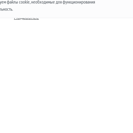
ьзуем файлы cookie, необходимые для функционирования
в чем заключаются плюсы и минусы их работы.
льность.
В
Подробнее
что
Вверх