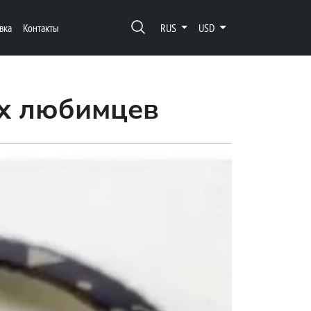
вка
Контакты
RUS
USD
их любимцев