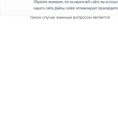
Обратите внимание, что на нашем веб-сайте мы испол
дорогое изделие, стоимостью в несколько
нашего сайта, файлы cookie оптимизируют производите
тысяч, а иногда и несколько десятков тысяч. 
таком случае важным вопросом является
гарантия. В этой статье мы поговорим о том, 
такое международная гарантия и что она из
себя представляет.
Подробнее