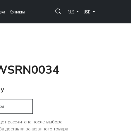
вка
Контакты
RUS
USD
 WSRN0034
су
сы
дет рассчитана после выбора
ба доставки заказанного товара