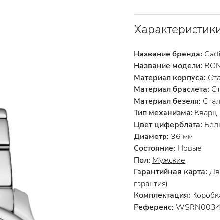
Характеристик
Название бренда:
Cart
Название модели:
RON
Материал корпуса:
Ст
Материал браслета:
Ст
Материал безеля:
Стал
Тип механизма:
Кварц
Цвет циферблата:
Бел
Диаметр:
36 мм
Состояние:
Новые
Пол:
Мужские
Гарантийная карта:
Два
гарантия)
Комплектация:
Коробка
Референс:
WSRN003