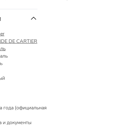
и
ier
DE DE CARTIER
аль
аль
ь
ый
 года (официальная
 и документы
4