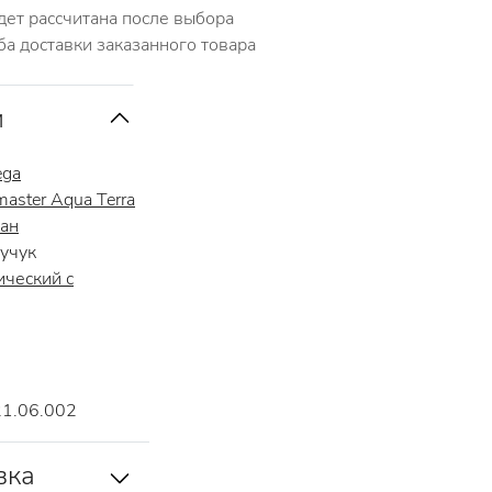
дет рассчитана после выбора
ба доставки заказанного товара
и
ga
aster Aqua Terra
тан
учук
ческий с
21.06.002
вка