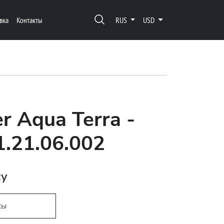
вка
Контакты
RUS
USD
r Aqua Terra -
1.21.06.002
су
сы