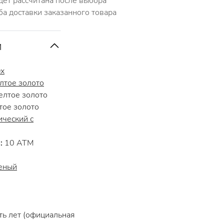
дет рассчитана после выбора
ба доставки заказанного товара
и
ex
лтое золото
лтое золото
ое золото
ческий с
:
10 АТМ
еный
ь лет (официальная