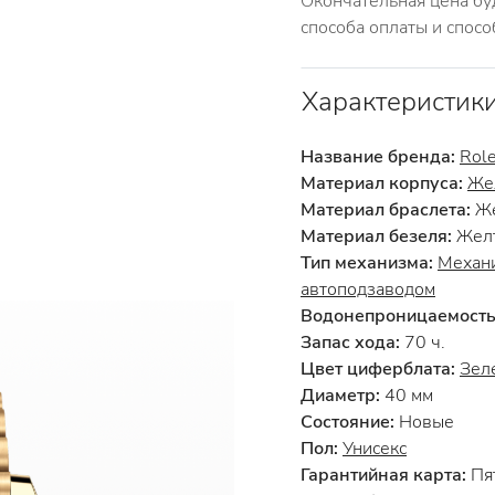
Окончательная цена бу
способа оплаты и спосо
Характеристик
Название бренда:
Rol
Материал корпуса:
Же
Материал браслета:
Же
Материал безеля:
Желт
Тип механизма:
Механи
автоподзаводом
Водонепроницаемость
Запас хода:
70 ч.
Цвет циферблата:
Зел
Диаметр:
40 мм
Состояние:
Новые
Пол:
Унисекс
Гарантийная карта:
Пят