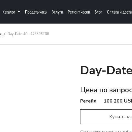
Каталог
Продать часы
Услуги
Ремонт часов
Блог
Оплата и доста
x
Day-Date 40 - 228398TBR
Day-Date
Цена по запро
US
Ретейл
100 200
Купить ча