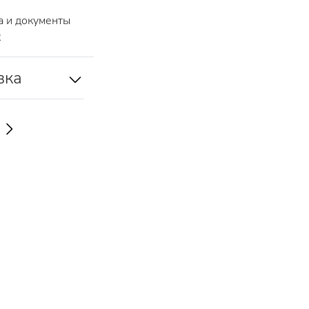
 и документы
R
вка
Ь