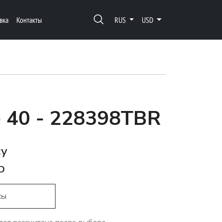
вка
Контакты
RUS
USD
 40 - 228398TBR
су
D
сы