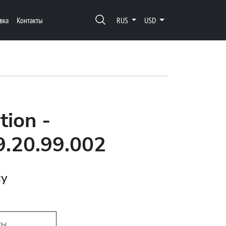
вка
Контакты
RUS
USD
tion -
9.20.99.002
су
сы