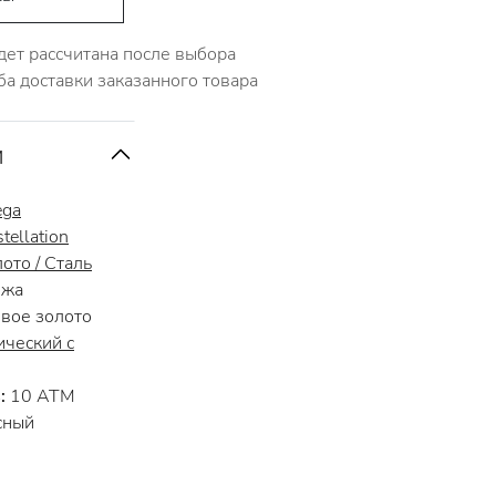
дет рассчитана после выбора
ба доставки заказанного товара
и
ga
tellation
ото / Сталь
жа
вое золото
ческий с
:
10 АТМ
сный