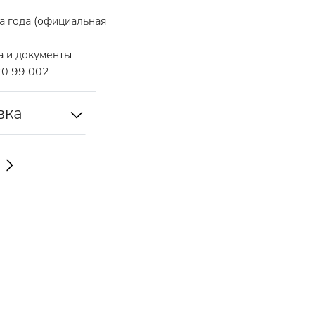
 года (официальная
 и документы
20.99.002
вка
Ь