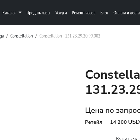
Каталог
Продать часы
Услуги
Ремонт часов
Блог
Оплата и доста
ga
Constellation
Constellation - 131.23.29.20.99.002
Constella
131.23.2
Цена по запро
USD
Ретейл
14 200
Купить ча