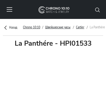
Chrono 10:10
Швейцарские часы
Cartier
La Panthére
Назад
La Panthére - HPI01533