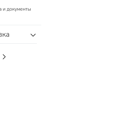
 и документы
вка
Ь