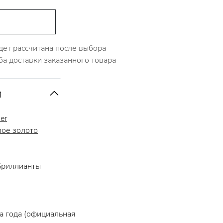
дет рассчитана после выбора
ба доставки заказанного товара
и
ier
лое золото
риллианты
 года (официальная