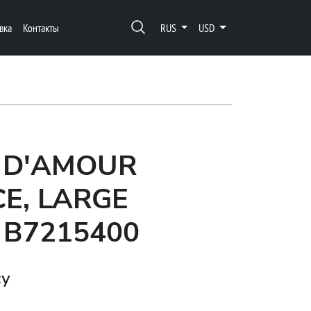
вка
Контакты
RUS
USD
 D'AMOUR
E, LARGE
 B7215400
су