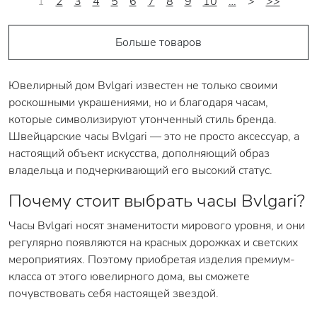
1
2
3
4
5
6
7
8
9
10
…
>
>>
Больше товаров
Ювелирный дом Bvlgari известен не только своими
роскошными украшениями, но и благодаря часам,
которые символизируют утонченный стиль бренда.
Швейцарские часы Bvlgari — это не просто аксессуар, а
настоящий объект искусства, дополняющий образ
владельца и подчеркивающий его высокий статус.
Почему стоит выбрать часы Bvlgari?
Часы Bvlgari носят знаменитости мирового уровня, и они
регулярно появляются на красных дорожках и светских
мероприятиях. Поэтому приобретая изделия премиум-
класса от этого ювелирного дома, вы сможете
почувствовать себя настоящей звездой.