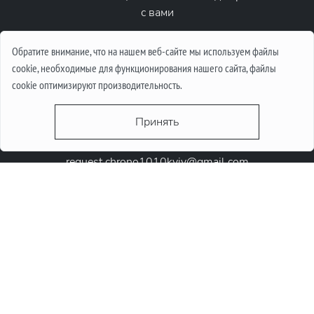
с вами
Написать сообщение
Обратите внимание, что на нашем веб-сайте мы используем файлы
cookie, необходимые для функционирования нашего сайта, файлы
cookie оптимизируют производительность.
Принять
request.chrono1010kyiv@gmail.com
+38 (067) 646-10-10
+38 (050) 646-10-10
м. Київ, Круглоунiверсiтетська 6-а
© 2026 Chrono1010. Все права защищены