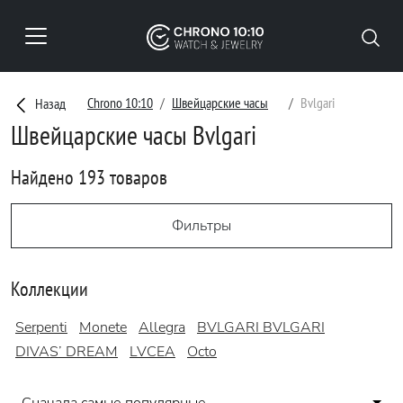
Chrono 10:10
Швейцарские часы
Bvlgari
Назад
Швейцарские часы Bvlgari
Найдено 193 товаров
Фильтры
Коллекции
Serpenti
Monete
Allegra
BVLGARI BVLGARI
DIVAS’ DREAM
LVCEA
Octo