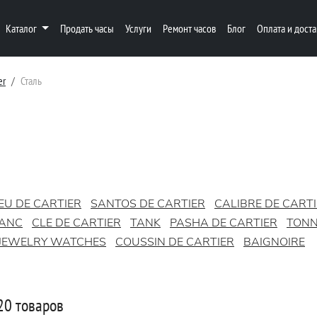
Каталог
Продать часы
Услуги
Ремонт часов
Блог
Оплата и доста
er
Сталь
EU DE CARTIER
SANTOS DE CARTIER
CALIBRE DE CART
LANC
CLE DE CARTIER
TANK
PASHA DE CARTIER
TON
JEWELRY WATCHES
COUSSIN DE CARTIER
BAIGNOIRE
20 товаров