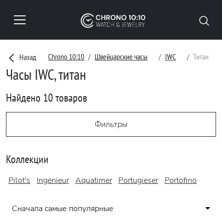
Chrono 10:10
Швейцарские часы
IWC
Титан
Назад
Часы IWC, титан
Найдено 10 товаров
Фильтры
Коллекции
Pilot's
Ingenieur
Aquatimer
Portugieser
Portofino
Сначала самые популярные