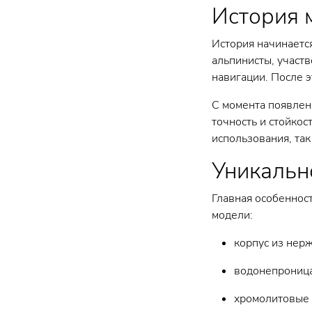
История м
История начинается
альпинисты, участв
навигации. После 
С момента появлен
точность и стойкос
использования, так
Уникально
Главная особеннос
модели:
корпус из нерж
водонепроница
хромолитовые 