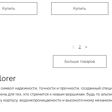
Купить
Купить
1
2
>
Больше товаров
lorer
то символ надежности, точности и прочности, созданный спец
на для тех, кто стремится к новым вершинам, будь то альп
у корпусу, водонепроницаемости и высокоточному механизм