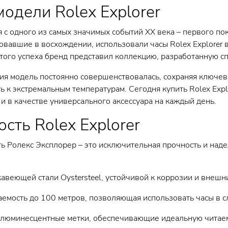
одели Rolex Explorer
 с одного из самых значимых событий XX века – первого по
овавшие в восхождении, использовали часы Rolex Explorer 
этого успеха бренд представил коллекцию, разработанную с
ия модель постоянно совершенствовалась, сохраняя ключев
ть к экстремальным температурам. Сегодня купить Rolex Exp
 и в качестве универсального аксессуара на каждый день.
сть Rolex Explorer
ть Ролекс Эксплорер – это исключительная прочность и над
авеющей стали Oystersteel, устойчивой к коррозии и внешн
емость до 100 метров, позволяющая использовать часы в с
люминесцентные метки, обеспечивающие идеальную читаем