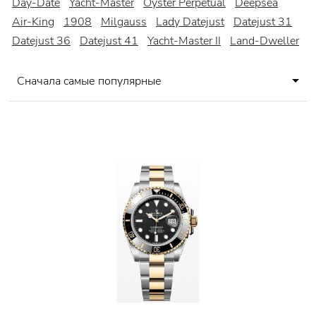
Day-Date
Yacht-Master
Oyster Perpetual
Deepsea
Air-King
1908
Milgauss
Lady Datejust
Datejust 31
Datejust 36
Datejust 41
Yacht-Master II
Land-Dweller
Сначала самые популярные