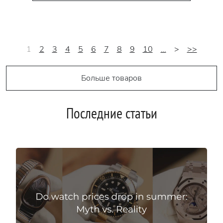
1
2
3
4
5
6
7
8
9
10
…
>
>>
Больше товаров
Последние статьи