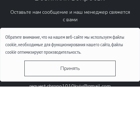
Оставьте нам сообщение и наш менеджер свяжется
с вами
Написать сообщение
Обратите внимание, что на нашем веб-сайте мы используем файлы
cookie, необходимые для функционирования нашего сайта, файлы
cookie оптимизируют производительность.
Принять
request.chrono1010kyiv@gmail.com
+38 (067) 646-10-10
+38 (050) 646-10-10
м. Київ, Круглоунiверсiтетська 6-а