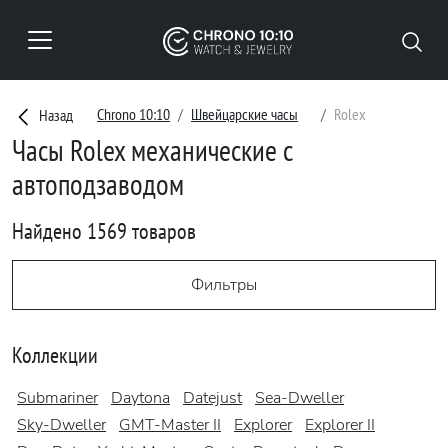
Chrono 10:10
Швейцарские часы
Rolex
Назад
Часы Rolex механические с
автоподзаводом
Найдено 1569 товаров
Фильтры
Коллекции
Submariner
Daytona
Datejust
Sea-Dweller
Sky-Dweller
GMT-Master II
Explorer
Explorer II