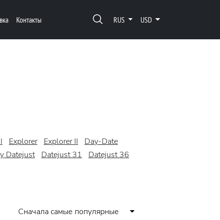
вка
Контакты
RUS
USD
I
Explorer
Explorer II
Day-Date
y Datejust
Datejust 31
Datejust 36
Сначала самые популярные