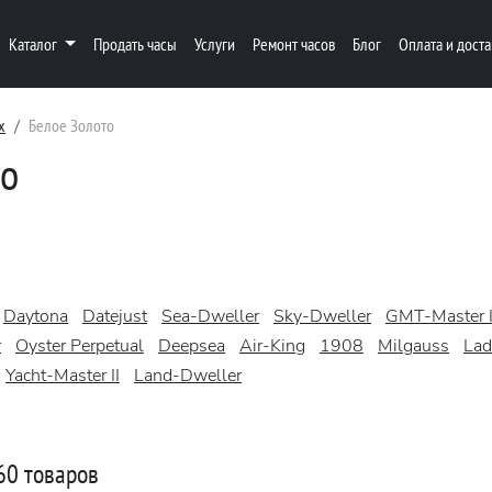
Каталог
Продать часы
Услуги
Ремонт часов
Блог
Оплата и доста
x
Белое Золото
то
Daytona
Datejust
Sea-Dweller
Sky-Dweller
GMT-Master I
r
Oyster Perpetual
Deepsea
Air-King
1908
Milgauss
Lad
Yacht-Master II
Land-Dweller
60 товаров