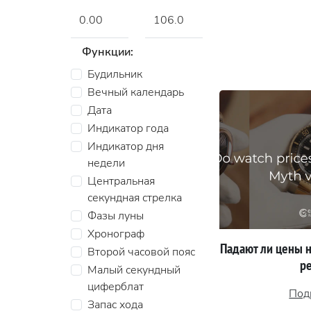
Функции:
Будильник
Вечный календарь
Дата
Индикатор года
Индикатор дня
недели
Центральная
секундная стрелка
Фазы луны
Хронограф
Падают ли цены н
Второй часовой пояс
р
Малый секундный
циферблат
Под
Запас хода