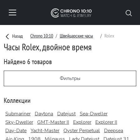
Chrono 10:10
Швейцарские часы
Rolex
Назад
Часы Rolex, двойное время
Найдено 6 товаров
Фильтры
Коллекции
Submariner
Daytona
Datejust
Sea-Dweller
Sky-Dweller
GMT-Master II
Explorer
Explorer II
Day-Date
Yacht-Master
Oyster Perpetual
Deepsea
Air-King
1908
Milgauss
Lady Datejust
Datejust 31