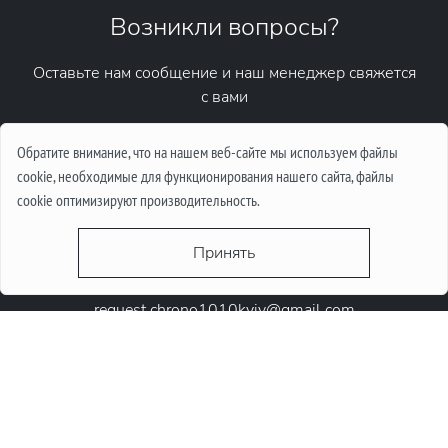
Возникли вопросы?
Оставьте нам сообщение и наш менеджер свяжется
с вами
Написать сообщение
Обратите внимание, что на нашем веб-сайте мы используем файлы
cookie, необходимые для функционирования нашего сайта, файлы
cookie оптимизируют производительность.
Принять
request.chrono1010kyiv@gmail.com
+38 (067) 646-10-10
+38 (050) 646-10-10
м. Київ, Круглоунiверсiтетська 6-а