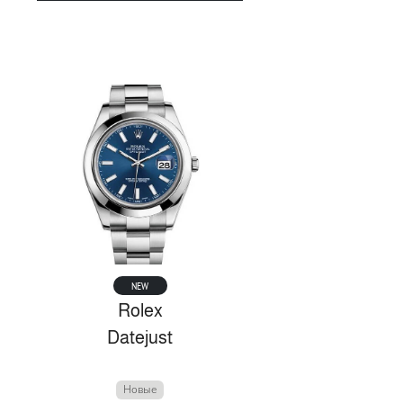
NEW
Rolex
Datejust
Новые