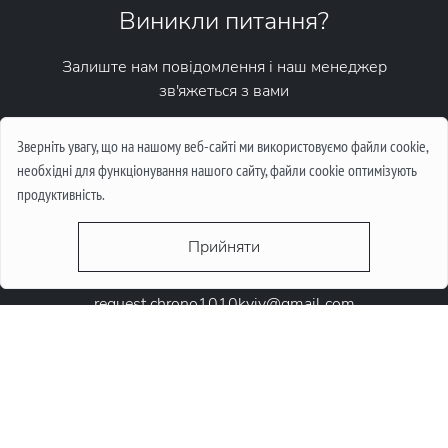
Виникли питання?
Залиште нам повідомлення і наш менеджер
зв'яжеться з вами
Написати повідомлення
Зверніть увагу, що на нашому веб-сайті ми використовуємо файли cookie,
необхідні для функціонування нашого сайту, файли cookie оптимізують
продуктивність.
Прийняти
request.chrono1010kyiv@gmail.com
+38 (067) 646-10-10
+38 (050) 646-10-10
м. Київ, Круглоунiверсiтетська 6-а