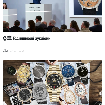
⌚️🏛️ Годинникові аукціони
Детальніше