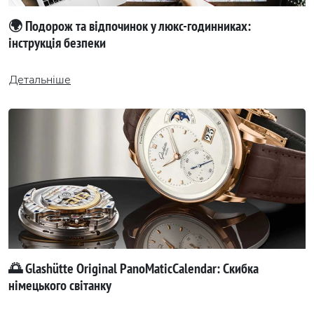
🌍 Подорож та відпочинок у люкс-годинниках:
інструкція безпеки
Детальніше
🌅 Glashütte Original PanoMaticCalendar: Скибка
німецького світанку