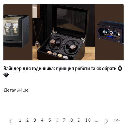
Вайндер для годинника: принцип роботи та як обрати ⌚
💎
Детальніше
1
2
3
4
5
6
7
8
9
10
…
>>