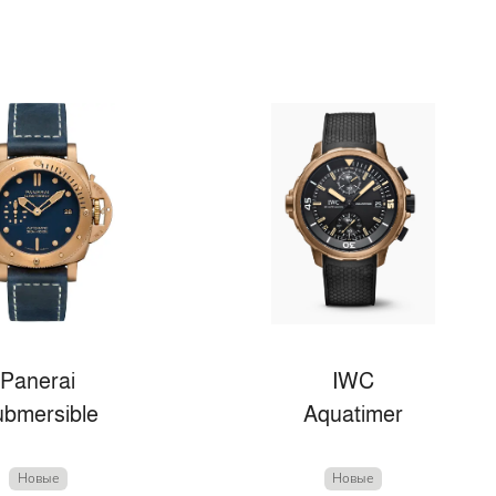
Panerai
IWC
bmersible
Aquatimer
Новые
Новые