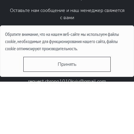
Оставьте нам сообщение и наш менеджер свяжется
с вами
Написать сообщение
Обратите внимание, что на нашем веб-сайте мы используем файлы
cookie, необходимые для функционирования нашего сайта, файлы
cookie оптимизируют производительность.
Принять
request.chrono1010kyiv@gmail.com
+38 (067) 646-10-10
+38 (050) 646-10-10
м. Київ, Круглоунiверсiтетська 6-а