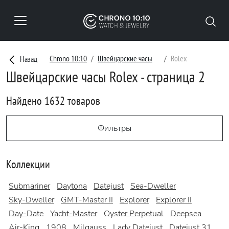
Chrono 10:10
Швейцарские часы
Rolex
Назад
Швейцарские часы Rolex - страница 2
Найдено 1632 товаров
Фильтры
Коллекции
Submariner
Daytona
Datejust
Sea-Dweller
Sky-Dweller
GMT-Master II
Explorer
Explorer II
Day-Date
Yacht-Master
Oyster Perpetual
Deepsea
Air-King
1908
Milgauss
Lady Datejust
Datejust 31