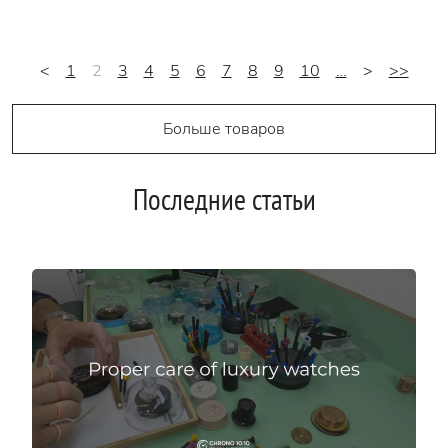
<
1
2
3
4
5
6
7
8
9
10
…
>
>>
Больше товаров
Последние статьи