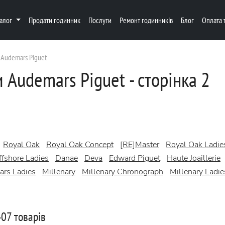
талог
Продати годинник
Послуги
Ремонт годинників
Блог
Оплата 
Audemars Piguet
Audemars Piguet - сторінка 2
Royal Oak
Royal Oak Concept
[RE]Master
Royal Oak Ladie
fshore Ladies
Danae
Deva
Edward Piguet
Haute Joaillerie
ars Ladies
Millenary
Millenary Chronograph
Millenary Ladie
07 товарів