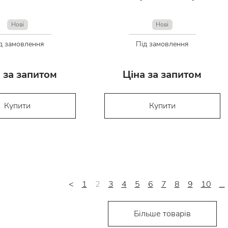
Нові
Нові
д замовлення
Під замовлення
 за запитом
Ціна за запитом
Купити
Купити
<
1
2
3
4
5
6
7
8
9
10
…
Більше товарів