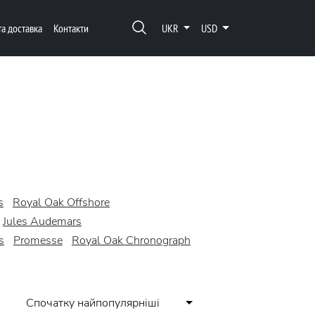
та доставка
Контакти
UKR
USD
s
Royal Oak Offshore
Jules Audemars
s
Promesse
Royal Oak Chronograph
Спочатку найпопулярніші