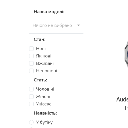
Назва моделі:
Нічого не вибрано
Стан:
Нові
Як нові
Вживані
Неношені
Стать:
Чоловічі
Жіночі
Aude
Унісекс
R
Наявність:
У бутіку