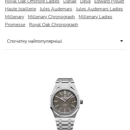
Royal Oak Offshore Ladies
Danae
Deva
Edward Piguet
Haute Joaillerie
Jules Audemars
Jules Audemars Ladies
Millenary
Millenary Chronograph
Millenary Ladies
Promesse
Royal Oak Chronograph
Спочатку найпопулярніші