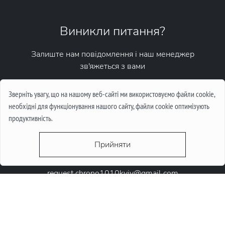
Виникли питання?
Залиште нам повідомлення і наш менеджер
зв'яжеться з вами
Написати повідомлення
Зверніть увагу, що на нашому веб-сайті ми використовуємо файли cookie,
необхідні для функціонування нашого сайту, файли cookie оптимізують
продуктивність.
Прийняти
request.chrono1010kyiv@gmail.com
+38 (067) 646-10-10
+38 (050) 646-10-10
м. Київ, Круглоунiверсiтетська 6-а