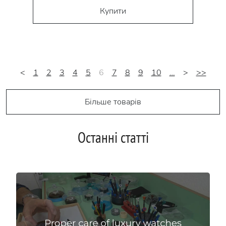
Купити
<
1
2
3
4
5
6
7
8
9
10
…
>
>>
Більше товарів
Останні статті