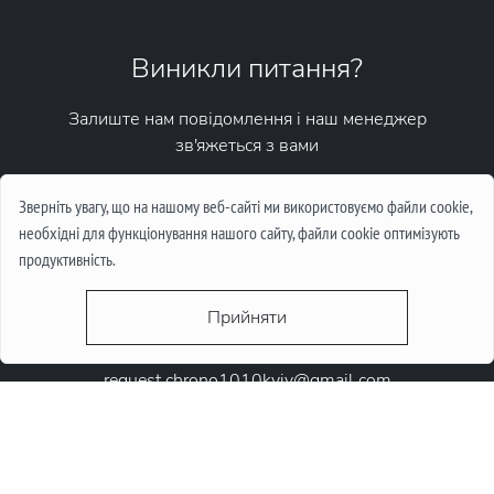
Виникли питання?
Залиште нам повідомлення і наш менеджер
зв'яжеться з вами
Написати повідомлення
Зверніть увагу, що на нашому веб-сайті ми використовуємо файли cookie,
необхідні для функціонування нашого сайту, файли cookie оптимізують
продуктивність.
Прийняти
request.chrono1010kyiv@gmail.com
+38 (067) 646-10-10
+38 (050) 646-10-10
м. Київ, Круглоунiверсiтетська 6-а