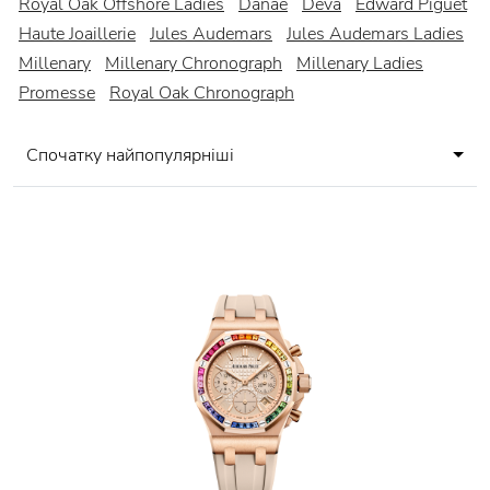
Royal Oak Offshore Ladies
Danae
Deva
Edward Piguet
Haute Joaillerie
Jules Audemars
Jules Audemars Ladies
Millenary
Millenary Chronograph
Millenary Ladies
Promesse
Royal Oak Chronograph
Спочатку найпопулярніші