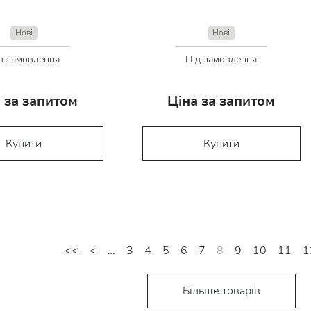
Нові
Нові
д замовлення
Під замовлення
 за запитом
Ціна за запитом
Купити
Купити
<<
<
…
3
4
5
6
7
8
9
10
11
1
Більше товарів