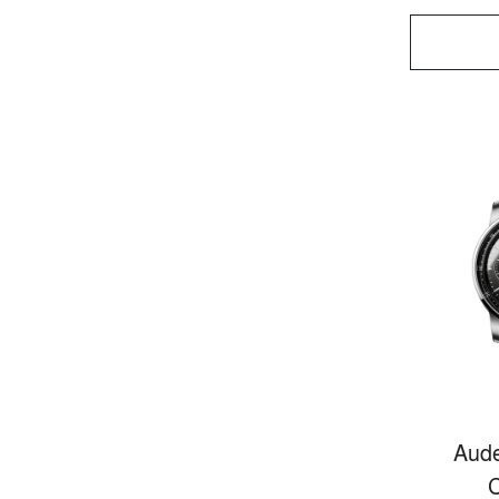
Aude
C