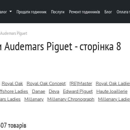
талог
Продати годинник
Послуги
Ремонт годинників
Блог
Оплата 
Audemars Piguet
Audemars Piguet - сторінка 8
Royal Oak
Royal Oak Concept
[RE]Master
Royal Oak Ladie
fshore Ladies
Danae
Deva
Edward Piguet
Haute Joaillerie
ars Ladies
Millenary
Millenary Chronograph
Millenary Ladie
07 товарів