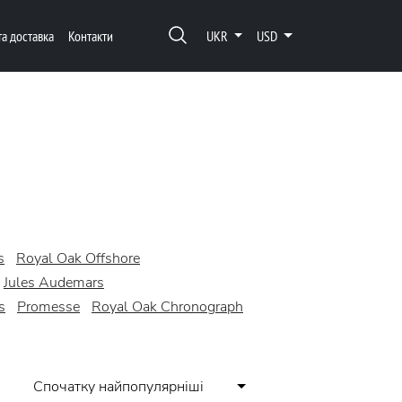
та доставка
Контакти
UKR
USD
s
Royal Oak Offshore
Jules Audemars
s
Promesse
Royal Oak Chronograph
Спочатку найпопулярніші