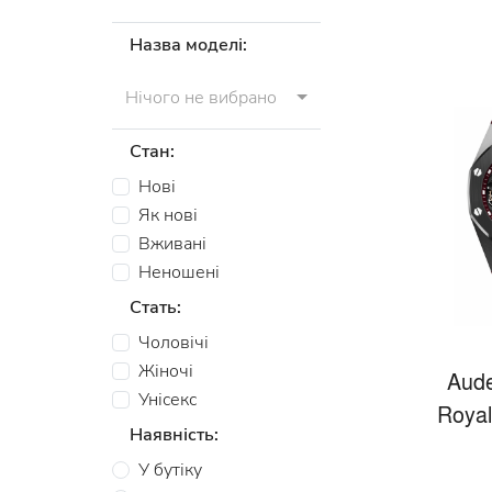
Назва моделі:
Нічого не вибрано
Стан:
Нові
Як нові
Вживані
Неношені
Стать:
Чоловічі
Жіночі
Aude
Унісекс
Royal
Наявність:
У бутіку