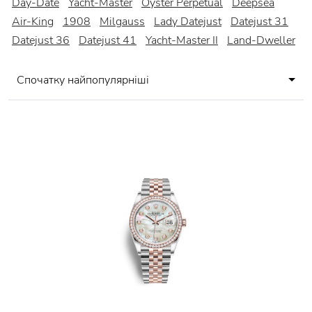
Day-Date
Yacht-Master
Oyster Perpetual
Deepsea
Air-King
1908
Milgauss
Lady Datejust
Datejust 31
Datejust 36
Datejust 41
Yacht-Master II
Land-Dweller
Спочатку найпопулярніші