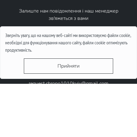
Залиште нам повідомлення і наш менеджер
зв'яжеться з вами
Написати повідомлення
Зверніть увагу, що на нашому веб-сайті ми використовуємо файли cookie,
необхідні для функціонування нашого сайту, файли cookie оптимізують
продуктивність.
Прийняти
request.chrono1010kyiv@gmail.com
+38 (067) 646-10-10
+38 (050) 646-10-10
м. Київ, Круглоунiверсiтетська 6-а