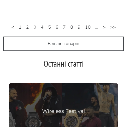
<
1
2
3
4
5
6
7
8
9
10
…
>
>>
Більше товарів
Останні статті