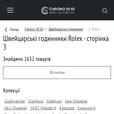
Chrono 10:10
Швейцарські годинники
Rolex
Назад
Швейцарські годинники Rolex - сторінка
3
Знайдено 1632 товарів
Фільтри
Колекції
Submariner
Daytona
Datejust
Sea-Dweller
Sky-Dweller
GMT-Master II
Explorer
Explorer II