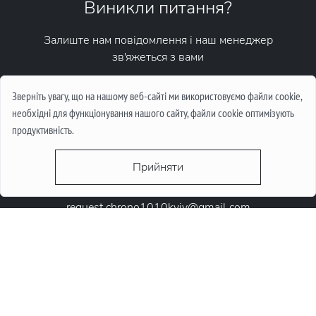
Виникли питання?
Залиште нам повідомлення і наш менеджер
зв'яжеться з вами
Написати повідомлення
Зверніть увагу, що на нашому веб-сайті ми використовуємо файли cookie,
необхідні для функціонування нашого сайту, файли cookie оптимізують
продуктивність.
Прийняти
request.chrono1010kyiv@gmail.com
+38 (067) 646-10-10
+38 (050) 646-10-10
м. Київ, Круглоунiверсiтетська 6-а