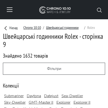
Chrono 10:10
Швейцарські годинники
Rolex
Назад
Швейцарські годинники Rolex - сторінка
9
Знайдено 1632 товарів
Фільтри
Колекції
Submariner
Daytona
Datejust
Sea-Dweller
Sky-Dweller
GMT-Master II
Explorer
Explorer II