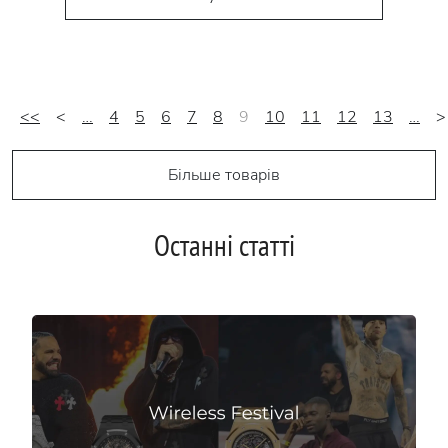
<<
<
…
4
5
6
7
8
9
10
11
12
13
…
>
Більше товарів
Останні статті