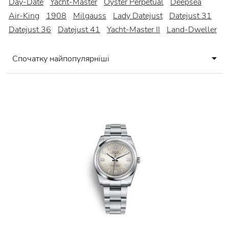
Day-Date
Yacht-Master
Oyster Perpetual
Deepsea
Air-King
1908
Milgauss
Lady Datejust
Datejust 31
Datejust 36
Datejust 41
Yacht-Master II
Land-Dweller
Спочатку найпопулярніші